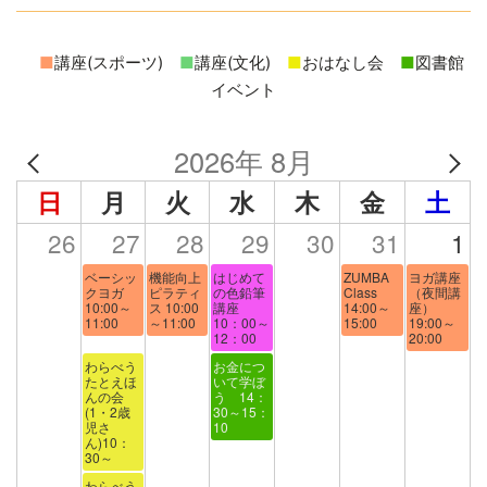
■
講座(スポーツ)
■
講座(文化)
■
おはなし会
■
図書館
イベント
2026年 8月
日
月
火
水
木
金
土
26
27
28
29
30
31
1
ベーシッ
機能向上
はじめて
ZUMBA
ヨガ講座
クヨガ
ピラティ
の色鉛筆
Class
（夜間講
10:00～
ス 10:00
講座
14:00～
座）
11:00
～11:00
10：00～
15:00
19:00～
12：00
20:00
わらべう
お金につ
たとえほ
いて学ぼ
んの会
う 14：
(1・2歳
30～15：
児さ
10
ん)10：
30～
わらべう