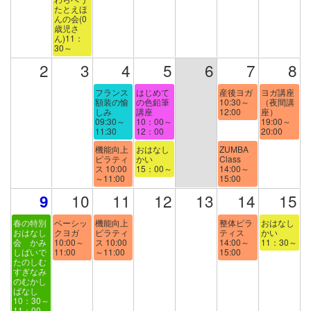
たとえほ
んの会(0
歳児さ
ん)11：
30～
2
3
4
5
6
7
8
フランス
はじめて
産後ヨガ
ヨガ講座
額装の愉
の色鉛筆
10:30～
（夜間講
しみ
講座
12:00
座）
09:30～
10：00～
19:00～
11:30
12：00
20:00
機能向上
おはなし
ZUMBA
ピラティ
かい
Class
ス 10:00
15：00～
14:00～
～11:00
15:00
10
11
12
13
14
15
9
春の特別
ベーシッ
機能向上
整体ピラ
おはなし
おはなし
クヨガ
ピラティ
ティス
かい
会 かみ
10:00～
ス 10:00
14:00～
11：30～
しばいで
11:00
～11:00
15:00
たのしむ
すぎなみ
のむかし
ばなし
10：30～
11：00