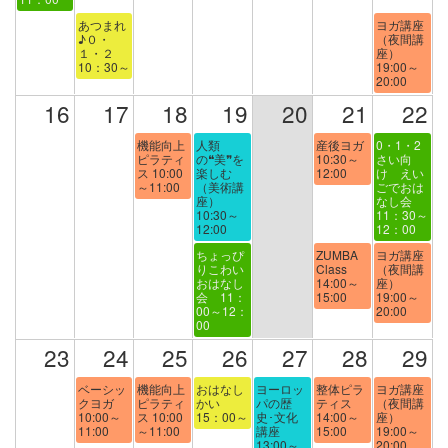
あつまれ
ヨガ講座
♪０・
（夜間講
１・２
座）
10：30～
19:00～
20:00
16
17
18
19
20
21
22
機能向上
人類
産後ヨガ
0・1・2
ピラティ
の❝美❞を
10:30～
さい向
ス 10:00
楽しむ
12:00
け えい
～11:00
（美術講
ごでおは
座）
なし会
10:30～
11：30～
12:00
12：00
ちょっぴ
ZUMBA
ヨガ講座
りこわい
Class
（夜間講
おはなし
14:00～
座）
会 11：
15:00
19:00～
00～12：
20:00
00
23
24
25
26
27
28
29
ベーシッ
機能向上
おはなし
ヨーロッ
整体ピラ
ヨガ講座
クヨガ
ピラティ
かい
パの歴
ティス
（夜間講
10:00～
ス 10:00
15：00～
史･文化
14:00～
座）
11:00
～11:00
講座
15:00
19:00～
13:00～
20:00