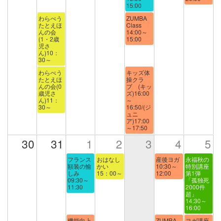
15:00
わらべう
ZUMBA
たとえほ
Class
んの会
14:00～
(1・2歳
15:00
児さ
ん)10：
30～
わらべう
キッズ体
たとえほ
操クラ
んの会(0
ブ (キッ
歳児さ
ズ)16:00
ん)11：
～
30～
16:50/(ジ
ュニ
ア)17:00
～17:50
30
31
1
2
3
4
5
フランス
おはなし
産後ヨガ
永福秋の
額装の愉
かい
10:30～
特別講座
しみ
15：00～
12:00
第1弾
09:30～
「孤独死
11:30
2000件
超」
14:30～
16:00
機能向上
ZUMBA
ヨガ講座