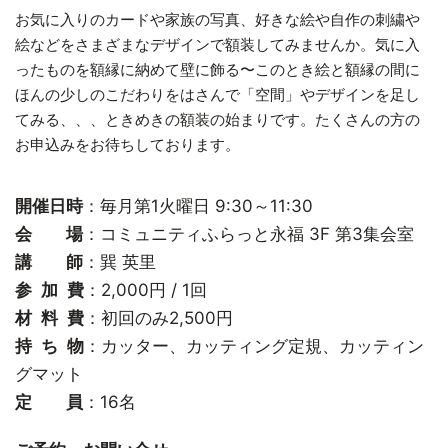
お気に入りのカードや家族の写真、好きな絵や自作の刺繍や
絵などをさまざまなデザインで額装してみませんか。気に入
ったものを額縁に納めて壁に飾る〜このとき絵と額縁の間に
ほんの少しのこだわりをはさんで「空間」やデザインを足し
てみる、、、ときめきの額装の始まりです。たくさんの方の
お申込みをお待ちしております。
開催日時
：毎月第1火曜日 9:30～11:30
会 場
：コミュニティふらっと永福 3F 第3集会室
講 師
：巽 英里
参 加 費
：2,000円 / 1回
材 料 費
：初回のみ2,500円
持 ち 物
：カッター、カッティング定規、カッティン
グマット
定 員
：16名