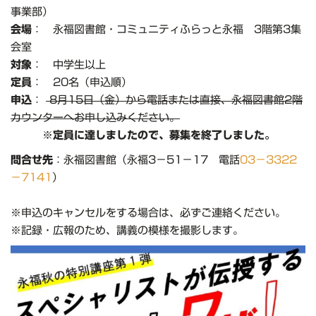
事業部）
会場
： 永福図書館・コミュニティふらっと永福 3階第3集
会室
対象
： 中学生以上
定員
： 20名（申込順）
申込
：
8月15日（金）から電話または直接、永福図書館2階
カウンターへお申し込みください。
※定員に達しましたので、募集を終了しました。
問合せ先
：永福図書館（永福3－51－17 電話
03－3322
－7141
）
※申込のキャンセルをする場合は、必ずご連絡ください。
※記録・広報のため、講義の模様を撮影します。