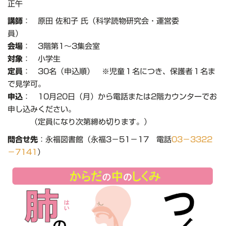
正午
講師
： 原田 佐和子 氏（科学読物研究会・運営委
員）
会場
： 3階第1～3集会室
対象
： 小学生
定員
： 30名（申込順） ※児童１名につき、保護者１名ま
で見学可。
申込
： 10月20日（月）から電話または2階カウンターでお
申し込みください。
（定員になり次第締め切ります。）
問合せ先
：永福図書館（永福3－51－17 電話
03－3322
－7141
）